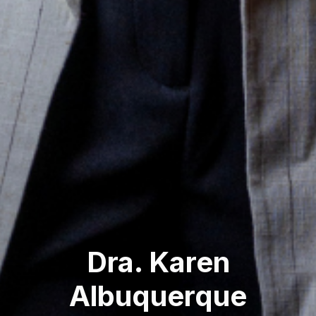
Dra. Karen
Albuquerque