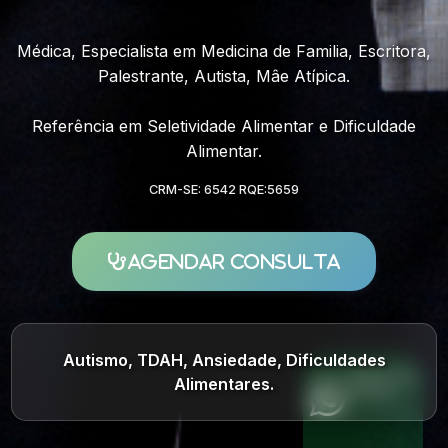
Médica, Especialista em Medicina de Familia, Escritora,
Palestrante, Autista, Mâe Atípica.
Referência em Seletividade Alimentar e Dificuldade
Alimentar.
CRM-SE: 6542 RQE:5659
Agendar Consulta
Autismo, TDAH, Ansiedade, Dificuldades
Agendar uma
Alimentares.
Consulta